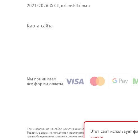
2021-2026 © СЦ orl.msi-fixim.ru
Карта сайта
Мы принимаем
все формы оплаты
Вся информация на сайте носит исключительно справочный характер.
Этот сайт использует ф
Товарные знаки используются исключительно для описания устройств, в отношени
правообладателями товарных знаков или их официальными представителями.
cookie