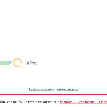
Политика конфиденциальности
айлы cookie. Вы можете ознакомиться с
правилами использования фа
и которых сервисные центры orl.msi-fixim.ru предоставляют услуги по ремонту. Услуги оказываютс