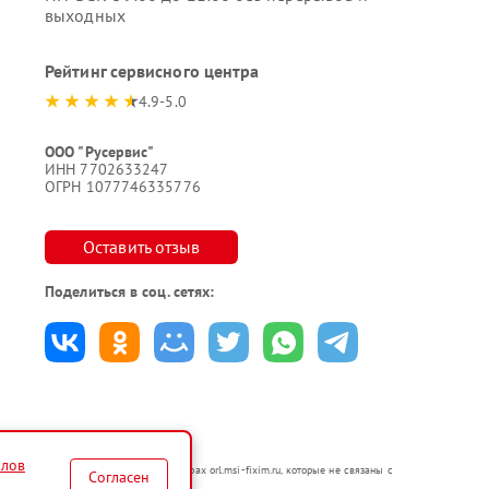
выходных
Рейтинг сервисного центра
4.9-5.0
ООО "Русервис"
ИНН 7702633247
ОГРН 1077746335776
Оставить отзыв
Поделиться в соц. сетях:
йлов
я в неавторизованных сервисных центрах orl.msi-fixim.ru, которые не связаны с
Согласен