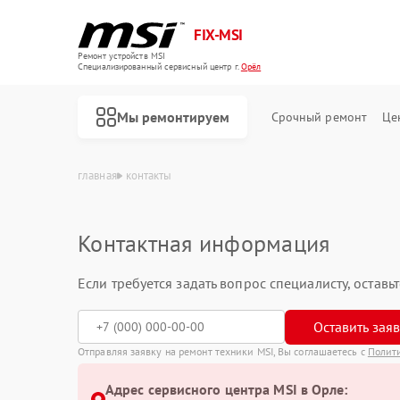
FIX-MSI
Ремонт устройств MSI
Специализированный cервисный центр г.
Орёл
Мы ремонтируем
Срочный ремонт
Це
главная
контакты
Контактная информация
Если требуется задать вопрос специалисту, остав
Оставить зая
Отправляя заявку на ремонт техники MSI, Вы соглашаетесь с
Полит
Адрес сервисного центра MSI в Орле:
Ремонт игровых консолей MSI