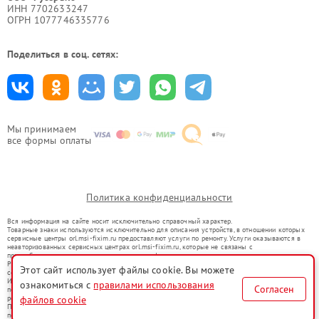
ИНН 7702633247
ОГРН 1077746335776
Поделиться в соц. сетях:
Мы принимаем
все формы оплаты
Политика конфиденциальности
Вся информация на сайте носит исключительно справочный характер.
Товарные знаки используются исключительно для описания устройств, в отношении которых
сервисные центры orl.msi-fixim.ru предоставляют услуги по ремонту. Услуги оказываются в
неавторизованных сервисных центрах orl.msi-fixim.ru, которые не связаны с
правообладателями товарных знаков или их официальными представителями.
Ремонт осуществляется для устройств, уже введенных в гражданский оборот в соответствии
Этот сайт использует файлы cookie. Вы можете
со статьей 1487 ГК РФ.
Использование товарных знаков не преследует цели индивидуализации услуг или введения
ознакомиться с
правилами использования
Согласен
потребителей в заблуждение, а служит для информирования о предоставляемых услугах по
ремонту техники указанных брендов.
файлов cookie
Представленная на сайте информация не является публичной офертой, определяемой
положениями Статьи 437(2) Гражданского кодекса РФ