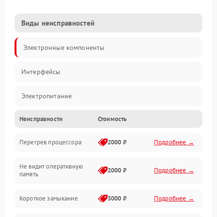
Виды неисправностей
Электронные компоненты
Интерфейсы
Электропитание
Неисправности
Стоимость
Корпус/Герметичность
Перегрев процессора
2000 ₽
Подробнее →
Механика
Не видит оперативную
ПО/Микропрограмма
2000 ₽
Подробнее →
память
Короткое замыкание
3000 ₽
Подробнее →