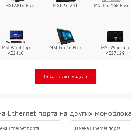
MSI AP16 Flex
MSI Pro 24T
MSI Pro 16B Flex
Неисправность тачпада (если есть)
60 мин
1 год
Поломка веб-камеры
60 мин
1 год
Неисправность микрофона
60 мин
1 год
MSI Wind Top
MSI Pro 16 Flex
MSI Wind Top
AE2410
AE2712G
Повреждение внутренних
60 мин
1 год
проводов
Показать все модели
Неисправность BIOS
60 мин
1 год
а Ethernet порта на других моноблок
ена Ethernet порта
Замена Ethernet порта