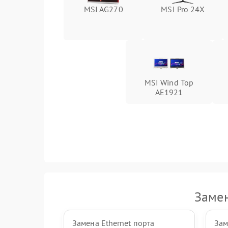
MSI AG270
MSI Pro 24X
Неисправность кнопок управления
Неисправность тачпада (если есть)
Поломка веб-камеры
MSI Wind Top
AE1921
Неисправность микрофона
Повреждение внутренних проводов
Механические повреждения
Замен
Замена Ethernet порта
Зам