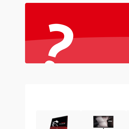
?
Повреждение разъёмов (USB, HDMI и др.)
Поломка видеокарты
Неисправность процессора
Повреждение жесткого диска (HDD / SSD)
Неисправность оперативной памяти
Выход из строя блока питания
Повреждение сенсорного экрана (если есть)
Поломка батареи (если есть)