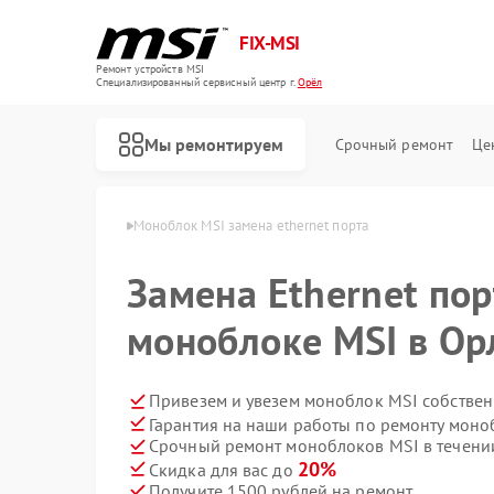
FIX-MSI
Ремонт устройств MSI
Специализированный cервисный центр г.
Орёл
Мы ремонтируем
Срочный ремонт
Це
облоков MSI в Орле
Моноблок MSI замена ethernet порта
Замена Ethernet пор
моноблоке MSI в Ор
Привезем и увезем моноблок MSI собствен
Гарантия на наши работы по ремонту мон
Срочный ремонт моноблоков MSI в течени
20%
Скидка для вас до
Получите 1500 рублей на ремонт
Ремонт игровых консолей MSI