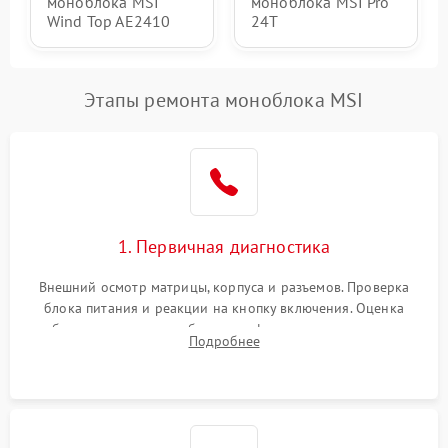
моноблока MSI
моноблока MSI Pro
Wind Top AE2410
24T
Этапы ремонта моноблока MSI
1. Первичная диагностика
Внешний осмотр матрицы, корпуса и разъемов. Проверка
блока питания и реакции на кнопку включения. Оценка
изображения, звука и работы периферии для сужения круга
Подробнее
возможных неисправностей перед вскрытием.