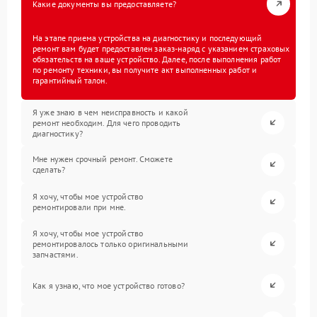
Какие документы вы предоставляете?
На этапе приема устройства на диагностику и последующий
ремонт вам будет предоставлен заказ-наряд с указанием страховых
обязательств на ваше устройство. Далее, после выполнения работ
по ремонту техники, вы получите акт выполненных работ и
гарантийный талон.
Я уже знаю в чем неисправность и какой
ремонт необходим. Для чего проводить
диагностику?
Мне нужен срочный ремонт. Сможете
сделать?
Я хочу, чтобы мое устройство
ремонтировали при мне.
Я хочу, чтобы мое устройство
ремонтировалось только оригинальными
запчастями.
Как я узнаю, что мое устройство готово?