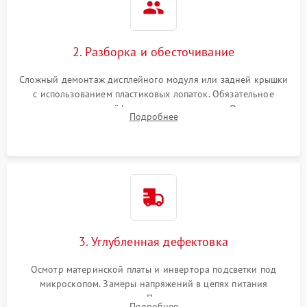
2. Разборка и обесточивание
Сложный демонтаж дисплейного модуля или задней крышки
с использованием пластиковых лопаток. Обязательное
отключение шлейфов матрицы и питания. Очистка
Подробнее
массивной системы охлаждения от скопившейся пыли.
3. Углубленная дефектовка
Осмотр материнской платы и инвертора подсветки под
микроскопом. Замеры напряжений в цепях питания
процессора и видеокарты. Проверка состояния жесткого
Подробнее