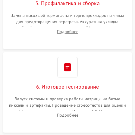
5. Профилактика и сборка
Замена высохшей термопасты и термопрокладок на чипах
для предотвращения перегрева. Аккуратная укладка
кабелей, подключение хрупких шлейфов матрицы и
Подробнее
надежная фиксация всех элементов внутри корпуса
моноблока.
6. Итоговое тестирование
Запуск системы и проверка работы матрицы на битые
пиксели и артефакты. Проведение стресс-тестов для оценки
эффективности охлаждения. Проверка Wi-Fi, камеры,
Подробнее
микрофона и всех портов перед выдачей устройства.