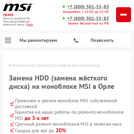
+7 (800) 301-55-83
Ежедневно, с 10:00 до 20:00
FIX-MSI
+7 (800) 301-55-83
Ремонт устройств MSI
Специализированный
Звонок бесплатный по РФ
cервисный центр г.
Орёл
Мы ремонтируем
Позвонить
 Орле
Моноблок MSI замена hdd (замена жёсткого диска)
Замена HDD (замена жёсткого
диска) на моноблоке MSI в Орле
Привезем и увезем моноблок MSI собственной
доставкой
Гарантия на наши работы по ремонту моноблоков
до 3-х лет
MSI
Срочный ремонт моноблоков MSI в течении часа
20%
Скидка для вас до