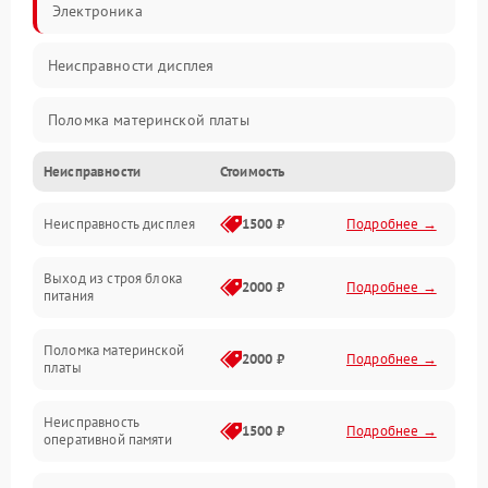
Электроника
Неисправности дисплея
Поломка материнской платы
Неисправности
Стоимость
Неисправность системы охлаждения
Неисправность дисплея
1500 ₽
Подробнее →
Неисправность BIOS
Выход из строя блока
Повреждение корпуса
2000 ₽
Подробнее →
питания
Поломка аудиосистемы (динамики, разъёмы)
Поломка материнской
2000 ₽
Подробнее →
платы
Неисправность Wi-Fi модуля
Неисправность
1500 ₽
Подробнее →
оперативной памяти
Повреждение разъёмов (USB, HDMI и др.)