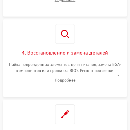
диска и оперативной памяти с помощью POST-карт и
мультиметра.
4. Восстановление и замена деталей
Пайка поврежденных элементов цепи питания, замена BGA-
компонентов или прошивка BIOS. Ремонт подсветки
матрицы, замена неисправного накопителя на скоростной
Подробнее
SSD или установка новых модулей памяти.