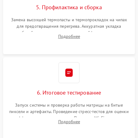
5. Профилактика и сборка
Замена высохшей термопасты и термопрокладок на чипах
для предотвращения перегрева. Аккуратная укладка
кабелей, подключение хрупких шлейфов матрицы и
Подробнее
надежная фиксация всех элементов внутри корпуса
моноблока.
6. Итоговое тестирование
Запуск системы и проверка работы матрицы на битые
пиксели и артефакты. Проведение стресс-тестов для оценки
эффективности охлаждения. Проверка Wi-Fi, камеры,
Подробнее
микрофона и всех портов перед выдачей устройства.