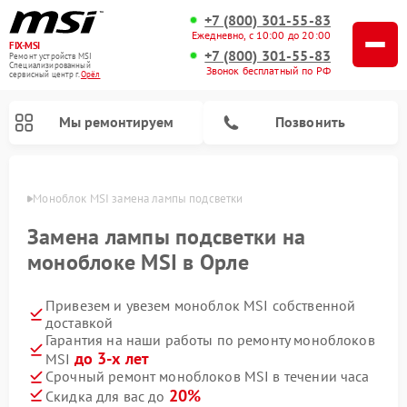
+7 (800) 301-55-83
Ежедневно, с 10:00 до 20:00
FIX-MSI
+7 (800) 301-55-83
Ремонт устройств MSI
Специализированный
Звонок бесплатный по РФ
cервисный центр г.
Орёл
Мы ремонтируем
Позвонить
 Орле
Моноблок MSI замена лампы подсветки
Замена лампы подсветки на
моноблоке MSI в Орле
Привезем и увезем моноблок MSI собственной
доставкой
Гарантия на наши работы по ремонту моноблоков
до 3-х лет
MSI
Срочный ремонт моноблоков MSI в течении часа
20%
Скидка для вас до