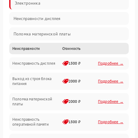
Электроника
Неисправности дисплея
Поломка материнской платы
Неисправности
Стоимость
Неисправность системы охлаждения
Неисправность дисплея
1500 ₽
Подробнее →
Неисправность BIOS
Выход из строя блока
Повреждение корпуса
2000 ₽
Подробнее →
питания
Поломка аудиосистемы (динамики, разъёмы)
Поломка материнской
2000 ₽
Подробнее →
платы
Неисправность Wi-Fi модуля
Неисправность
1500 ₽
Подробнее →
оперативной памяти
Повреждение разъёмов (USB, HDMI и др.)