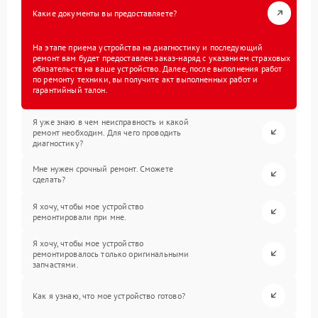
Какие документы вы предоставляете?
На этапе приема устройства на диагностику и последующий
ремонт вам будет предоставлен заказ-наряд с указанием страховых
обязательств на ваше устройство. Далее, после выполнения работ
по ремонту техники, вы получите акт выполненных работ и
гарантийный талон.
Я уже знаю в чем неисправность и какой
ремонт необходим. Для чего проводить
диагностику?
Мне нужен срочный ремонт. Сможете
сделать?
Я хочу, чтобы мое устройство
ремонтировали при мне.
Я хочу, чтобы мое устройство
ремонтировалось только оригинальными
запчастями.
Как я узнаю, что мое устройство готово?