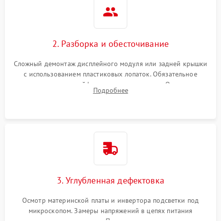
2. Разборка и обесточивание
Сложный демонтаж дисплейного модуля или задней крышки
с использованием пластиковых лопаток. Обязательное
отключение шлейфов матрицы и питания. Очистка
Подробнее
массивной системы охлаждения от скопившейся пыли.
3. Углубленная дефектовка
Осмотр материнской платы и инвертора подсветки под
микроскопом. Замеры напряжений в цепях питания
процессора и видеокарты. Проверка состояния жесткого