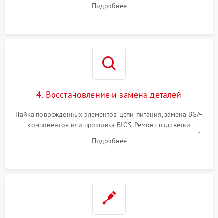
Подробнее
диска и оперативной памяти с помощью POST-карт и
мультиметра.
4. Восстановление и замена деталей
Пайка поврежденных элементов цепи питания, замена BGA-
компонентов или прошивка BIOS. Ремонт подсветки
матрицы, замена неисправного накопителя на скоростной
Подробнее
SSD или установка новых модулей памяти.