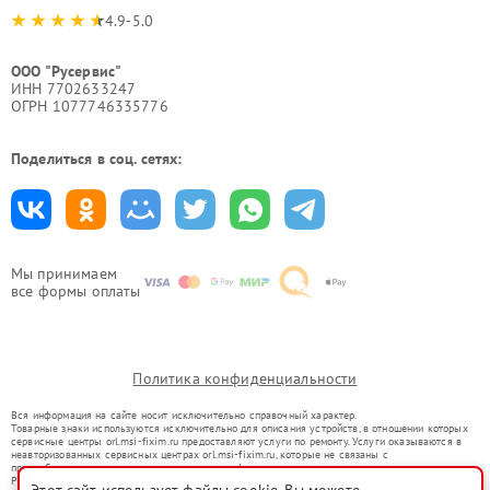
4.9-5.0
ООО "Русервис"
ИНН 7702633247
ОГРН 1077746335776
Поделиться в соц. сетях:
Мы принимаем
все формы оплаты
Политика конфиденциальности
Вся информация на сайте носит исключительно справочный характер.
Товарные знаки используются исключительно для описания устройств, в отношении которых
сервисные центры orl.msi-fixim.ru предоставляют услуги по ремонту. Услуги оказываются в
неавторизованных сервисных центрах orl.msi-fixim.ru, которые не связаны с
правообладателями товарных знаков или их официальными представителями.
Ремонт осуществляется для устройств, уже введенных в гражданский оборот в соответствии