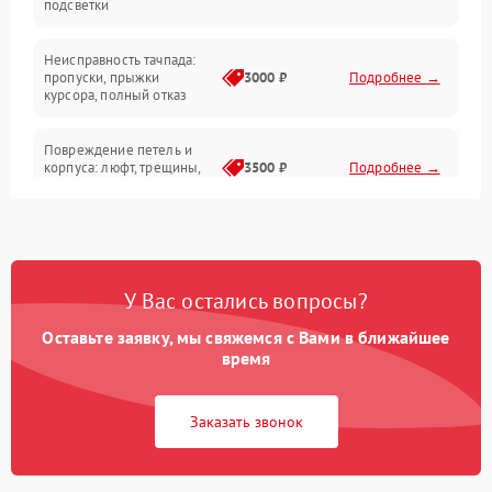
подсветки
Батарея
Неисправность тачпада:
Сеть и интернет
пропуски, прыжки
3000 ₽
Подробнее →
курсора, полный отказ
Система охлаждения
Повреждение петель и
корпуса: люфт, трещины,
3500 ₽
Подробнее →
деформация
Проблемы аккумулятора:
быстрая разрядка,
2500 ₽
Подробнее →
невозможность зарядки,
вздутие
У Вас остались вопросы?
Оставьте заявку, мы свяжемся с Вами в ближайшее
Неисправность зарядного
время
устройства или разъёма
2000 ₽
Подробнее →
питания
Заказать звонок
Перегрев из‑за пыли,
износа термопасты или
2500 ₽
Подробнее →
неисправности кулера