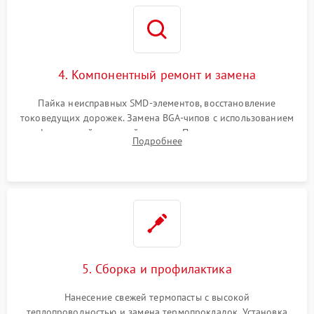
4. Компонентный ремонт и замена
Пайка неисправных SMD-элементов, восстановление
токоведущих дорожек. Замена BGA-чипов с использованием
инфракрасной паяльной станции. Прошивка микросхемы
Подробнее
BIOS или замена поврежденных портов USB
5. Сборка и профилактика
Нанесение свежей термопасты с высокой
теплопроводностью и замена термопрокладок. Установка