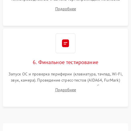
системы охлаждения, подключение всех внутренних
Подробнее
шлейфов, модулей памяти и накопителей. Предварительная
сборка корпуса.
6. Финальное тестирование
Запуск ОС и проверка периферии (клавиатура, тачпад, Wi-Fi,
звук, камера). Проведение стресс-тестов (AIDA64, FurMark)
для контроля температурного режима и стабильности
Подробнее
системы под пиковой нагрузкой.