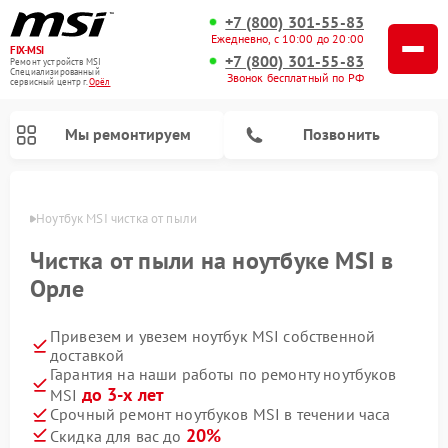
+7 (800) 301-55-83
Ежедневно, с 10:00 до 20:00
FIX-MSI
+7 (800) 301-55-83
Ремонт устройств MSI
Специализированный
Звонок бесплатный по РФ
cервисный центр г.
Орёл
Мы ремонтируем
Позвонить
 Орле
Ноутбук MSI чистка от пыли
Чистка от пыли на ноутбуке MSI в
Орле
Привезем и увезем ноутбук MSI собственной
доставкой
Гарантия на наши работы по ремонту ноутбуков
до 3-х лет
MSI
Срочный ремонт ноутбуков MSI в течении часа
20%
Скидка для вас до