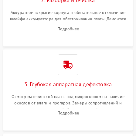
2. Разборка и очистка
Аккуратное вскрытие корпуса и обязательное отключение
шлейфа аккумулятора для обесточивания платы. Демонтаж
системы охлаждения, очистка кулера от пыли и удаление
Подробнее
высохшей термопасты с кристаллов чипов.
3. Глубокая аппаратная дефектовка
Осмотр материнской платы под микроскопом на наличие
окислов от влаги и прогаров. Замеры сопротивлений и
дежурных напряжений. Проверка цепей питания,
Подробнее
мультиконтроллера, процессора и видеочипа.