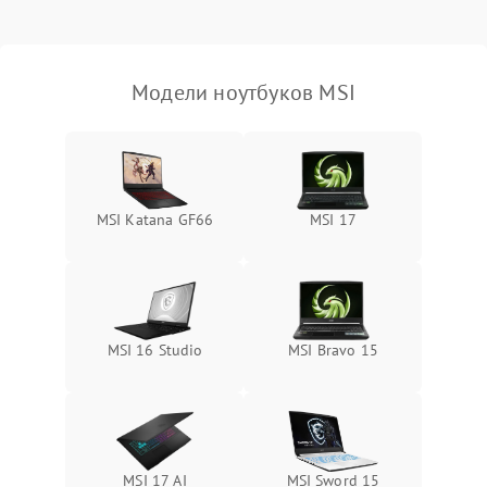
Выход из строя SSD или
HDD: медленная загрузка,
3000 ₽
Подробнее →
ошибки чтения,
пропадание диска
Модели ноутбуков MSI
Неисправность
оперативной памяти:
2000 ₽
Подробнее →
вылеты приложений,
синие экраны
MSI Katana GF66
MSI 17
Проблемы Wi‑Fi или
2500 ₽
Подробнее →
Bluetooth модулей
MSI 16 Studio
MSI Bravo 15
MSI 17 AI
MSI Sword 15