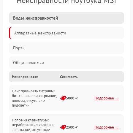
Неисправности ноутбука MSI
Виды неисправностей
Аппаратные неисправности
Порты
Общие поломки
Неисправности
Стоимость
Устройства
Неисправность матрицы:
Программные ошибки
битые пиксели, мерцание,
5000 ₽
Подробнее →
полосы, отсутствие
подсветки
Электрические и системные сбои
Поломка клавиатуры:
Интерфейсные проблемы
неработающие клавиши,
2500 ₽
Подробнее →
залипание, отсутствие