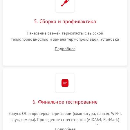
5. Сборка и профилактика
Нанесение свежей термопасты с высокой
теплопроводностью и замена термопрокладок. Установка
системы охлаждения, подключение всех внутренних
Подробнее
шлейфов, модулей памяти и накопителей. Предварительная
сборка корпуса.
6. Финальное тестирование
Запуск ОС и проверка периферии (клавиатура, тачпад, Wi-Fi,
звук, камера). Проведение стресс-тестов (AIDA64, FurMark)
для контроля температурного режима и стабильности
Подробнее