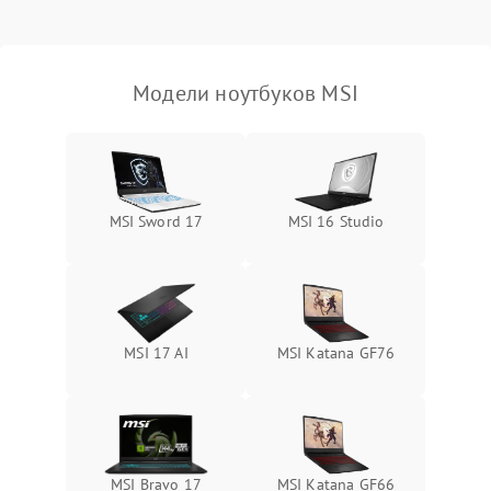
Выход из строя SSD или
HDD: медленная загрузка,
3000 ₽
Подробнее →
ошибки чтения,
пропадание диска
Модели ноутбуков MSI
Неисправность
оперативной памяти:
2000 ₽
Подробнее →
вылеты приложений,
синие экраны
MSI Sword 17
MSI 16 Studio
Проблемы Wi‑Fi или
2500 ₽
Подробнее →
Bluetooth модулей
MSI 17 AI
MSI Katana GF76
MSI Bravo 17
MSI Katana GF66