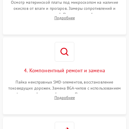
Осмотр материнской платы под микроскопом на наличие
окислов от влаги и прогаров. Замеры сопротивлений и
дежурных напряжений. Проверка цепей питания,
Подробнее
мультиконтроллера, процессора и видеочипа.
4. Компонентный ремонт и замена
Пайка неисправных SMD-элементов, восстановление
токоведущих дорожек. Замена BGA-чипов с использованием
инфракрасной паяльной станции. Прошивка микросхемы
Подробнее
BIOS или замена поврежденных портов USB