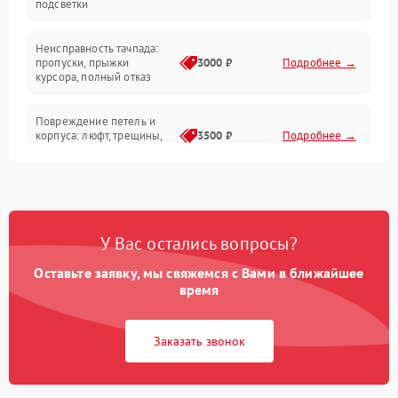
подсветки
Батарея
Неисправность тачпада:
Сеть и интернет
пропуски, прыжки
3000 ₽
Подробнее →
курсора, полный отказ
Система охлаждения
Повреждение петель и
корпуса: люфт, трещины,
3500 ₽
Подробнее →
деформация
Проблемы аккумулятора:
быстрая разрядка,
2500 ₽
Подробнее →
невозможность зарядки,
вздутие
У Вас остались вопросы?
Оставьте заявку, мы свяжемся с Вами в ближайшее
Неисправность зарядного
время
устройства или разъёма
2000 ₽
Подробнее →
питания
Заказать звонок
Перегрев из‑за пыли,
износа термопасты или
2500 ₽
Подробнее →
неисправности кулера