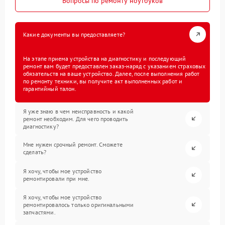
Вопросы по ремонту ноутбуков
Какие документы вы предоставляете?
На этапе приема устройства на диагностику и последующий
ремонт вам будет предоставлен заказ-наряд с указанием страховых
обязательств на ваше устройство. Далее, после выполнения работ
по ремонту техники, вы получите акт выполненных работ и
гарантийный талон.
Я уже знаю в чем неисправность и какой
ремонт необходим. Для чего проводить
диагностику?
Мне нужен срочный ремонт. Сможете
сделать?
Я хочу, чтобы мое устройство
ремонтировали при мне.
Я хочу, чтобы мое устройство
ремонтировалось только оригинальными
запчастями.