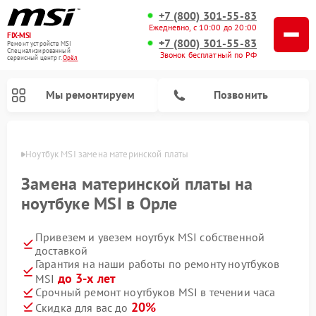
+7 (800) 301-55-83
Ежедневно, с 10:00 до 20:00
FIX-MSI
+7 (800) 301-55-83
Ремонт устройств MSI
Специализированный
Звонок бесплатный по РФ
cервисный центр г.
Орёл
Мы ремонтируем
Позвонить
 Орле
Ноутбук MSI замена материнской платы
Замена материнской платы на
ноутбуке MSI в Орле
Привезем и увезем ноутбук MSI собственной
доставкой
Гарантия на наши работы по ремонту ноутбуков
до 3-х лет
MSI
Срочный ремонт ноутбуков MSI в течении часа
20%
Скидка для вас до