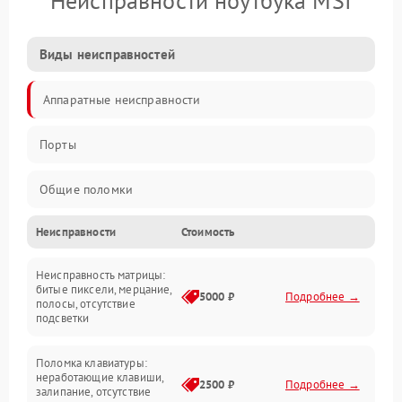
Неисправности ноутбука MSI
Виды неисправностей
Аппаратные неисправности
Порты
Общие поломки
Неисправности
Стоимость
Устройства
Неисправность матрицы:
Программные ошибки
битые пиксели, мерцание,
5000 ₽
Подробнее →
полосы, отсутствие
подсветки
Электрические и системные сбои
Поломка клавиатуры:
Интерфейсные проблемы
неработающие клавиши,
2500 ₽
Подробнее →
залипание, отсутствие