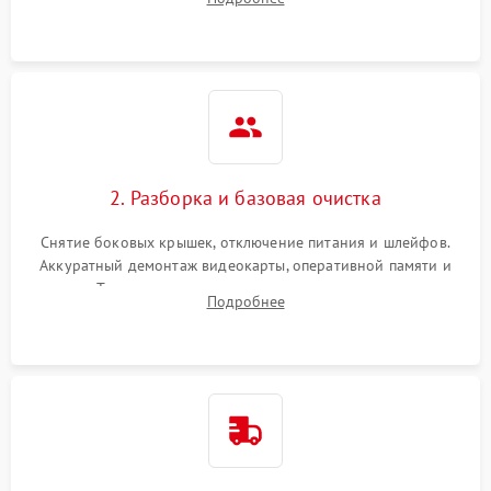
локализации базовых неисправностей без полного разбора.
2. Разборка и базовая очистка
Снятие боковых крышек, отключение питания и шлейфов.
Аккуратный демонтаж видеокарты, оперативной памяти и
кулеров. Тщательная очистка корпуса и радиаторов от пыли
Подробнее
с помощью сжатого воздуха для предотвращения
замыканий.