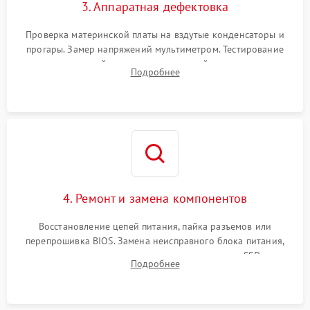
3. Аппаратная дефектовка
Проверка материнской платы на вздутые конденсаторы и
прогары. Замер напряжений мультиметром. Тестирование
оперативной памяти и накопителей с помощью
Подробнее
диагностического ПО для выявления сбойных секторов и
ошибок.
4. Ремонт и замена компонентов
Восстановление цепей питания, пайка разъемов или
перепрошивка BIOS. Замена неисправного блока питания,
видеокарты, процессора или установка нового SSD для
Подробнее
восстановления и повышения скорости работы системы.