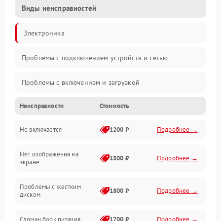
Виды неисправностей
Электроника
Проблемы с подключением устройств и сетью
Проблемы с включением и загрузкой
Неисправности
Стоимость
Проблемы с изображением и монитором
Не включается
1200 ₽
Подробнее →
Проблемы с производительностью и стабильностью
Нет изображения на
Прочие специфичные проблемы
1500 ₽
Подробнее →
экране
Проблемы с хранением данных
Проблемы с жестким
1800 ₽
Подробнее →
диском
Механические повреждения
Сломан блок питания
1700 ₽
Подробнее →