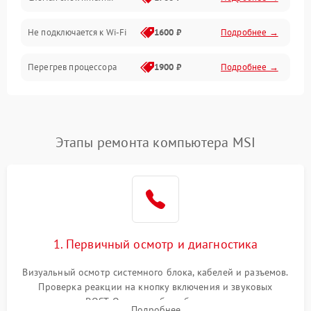
Программное обеспечение
Не подключается к Wi-Fi
1600 ₽
Подробнее →
Аудио
Перегрев процессора
1900 ₽
Подробнее →
Проблемы с видеокартой
1800 ₽
Подробнее →
Проблемы с
Этапы ремонта компьютера MSI
подключением внешних
1400 ₽
Подробнее →
устройств
Не работает система
1700 ₽
Подробнее →
охлаждения
Ошибки в работе
1. Первичный осмотр и диагностика
1500 ₽
Подробнее →
оперативной памяти
Визуальный осмотр системного блока, кабелей и разъемов.
Не распознается USB-порт
1300 ₽
Подробнее →
Проверка реакции на кнопку включения и звуковых
сигналов POST. Оценка работы блока питания для
Подробнее