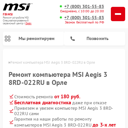
+7 (800) 301-55-83
Ежедневно, с 10:00 до 20:00
FIX-MSI
+7 (800) 301-55-83
Ремонт устройств MSI
Специализированный
Звонок бесплатный по РФ
cервисный центр г.
Орёл
Мы ремонтируем
Позвонить
 Орле
Ремонт компьютера MSI Aegis 3 8RD-022RU в Орле
Ремонт компьютера MSI Aegis 3
8RD-022RU в Орле
от 180 руб.
Стоимость ремонта
Бесплатная диагностика
даже при отказе
Привезем и увезем компьютер MSI Aegis 3 8RD-
022RU сами
Гарантия на наши работы по ремонту
до 3-х лет
компьютеров MSI Aegis 3 8RD-022RU