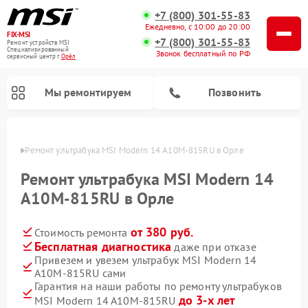
+7 (800) 301-55-83
Ежедневно, с 10:00 до 20:00
FIX-MSI
+7 (800) 301-55-83
Ремонт устройств MSI
Специализированный
Звонок бесплатный по РФ
cервисный центр г.
Орёл
Мы ремонтируем
Позвонить
 Орле
Ремонт ультрабука MSI Modern 14 A10M-815RU в Орле
Ремонт ультрабука MSI Modern 14
A10M-815RU в Орле
от 380 руб.
Стоимость ремонта
Бесплатная диагностика
даже при отказе
Привезем и увезем ультрабук MSI Modern 14
A10M-815RU сами
Гарантия на наши работы по ремонту ультрабуков
до 3-х лет
MSI Modern 14 A10M-815RU