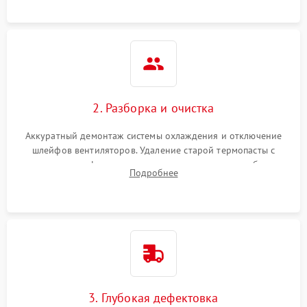
памяти.
2. Разборка и очистка
Аккуратный демонтаж системы охлаждения и отключение
шлейфов вентиляторов. Удаление старой термопасты с
кристалла графического чипа и термопрокладок с банок
Подробнее
памяти и зоны VRM. Очистка платы от пыли и окислов.
3. Глубокая дефектовка