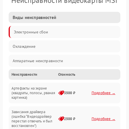
Неисправности видеокарты MSI
Виды неисправностей
Электронные сбои
Охлаждение
Аппаратные неисправности
Неисправности
Стоимость
Перегрев и термопроблемы
Артефакты на экране
Видео
(квадраты, полосы, рваная
3500 ₽
Подробнее →
картинка)
Программные ошибки
Зависания драйвера
(ошибка “Видеодрайвер
Интерфейсные и коммуникационные проблемы
2500 ₽
Подробнее →
перестал отвечать и был
восстановлен”)