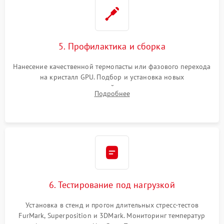
5. Профилактика и сборка
Нанесение качественной термопасты или фазового перехода
на кристалл GPU. Подбор и установка новых
термопрокладок правильной толщины на память и цепи
Подробнее
питания. Монтаж радиатора и бэкплейта, подключение и
проверка кулеров.
6. Тестирование под нагрузкой
Установка в стенд и прогон длительных стресс-тестов
FurMark, Superposition и 3DMark. Мониторинг температур