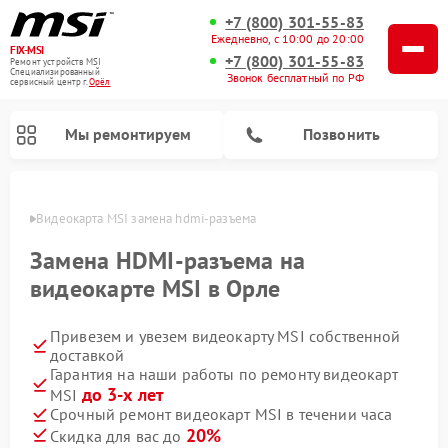
+7 (800) 301-55-83
Ежедневно, с 10:00 до 20:00
FIX-MSI
+7 (800) 301-55-83
Ремонт устройств MSI
Специализированный
Звонок бесплатный по РФ
cервисный центр г.
Орёл
Мы ремонтируем
Позвонить
 Орле
Видеокарта MSI замена hdmi-разъема
Замена HDMI-разъема на
видеокарте MSI в Орле
Привезем и увезем видеокарту MSI собственной
доставкой
Гарантия на наши работы по ремонту видеокарт
до 3-х лет
MSI
Срочный ремонт видеокарт MSI в течении часа
20%
Скидка для вас до