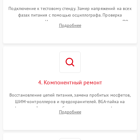
Подключение к тестовому стенду. Замер напряжений на всех
фазах питания с помощью осциллографа. Проверка
инициализации. Использование специализированного ПО
Подробнее
MATS
4. Компонентный ремонт
Восстановление цепей питания, замена пробитых мосфетов,
ШИМ-контроллеров и предохранителей. BGA-пайка на
инфракрасной станции реболлинг или замена графического
Подробнее
чипа и дефектной памяти GDDR. Прошивка BIOS
программатором.