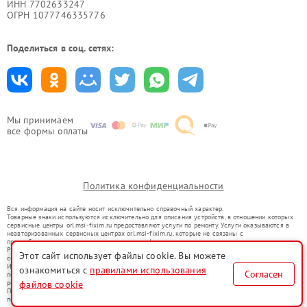
ИНН 7702633247
ОГРН 1077746335776
Поделиться в соц. сетях:
Мы принимаем
все формы оплаты
Политика конфиденциальности
Вся информация на сайте носит исключительно справочный характер.
Товарные знаки используются исключительно для описания устройств, в отношении которых
сервисные центры orl.msi-fixim.ru предоставляют услуги по ремонту. Услуги оказываются в
неавторизованных сервисных центрах orl.msi-fixim.ru, которые не связаны с
правообладателями товарных знаков или их официальными представителями.
Ремонт осуществляется для устройств, уже введенных в гражданский оборот в соответствии
Этот сайт использует файлы cookie. Вы можете
со статьей 1487 ГК РФ.
Использование товарных знаков не преследует цели индивидуализации услуг или введения
ознакомиться с
правилами использования
Согласен
потребителей в заблуждение, а служит для информирования о предоставляемых услугах по
ремонту техники указанных брендов.
файлов cookie
Представленная на сайте информация не является публичной офертой, определяемой
положениями Статьи 437(2) Гражданского кодекса РФ