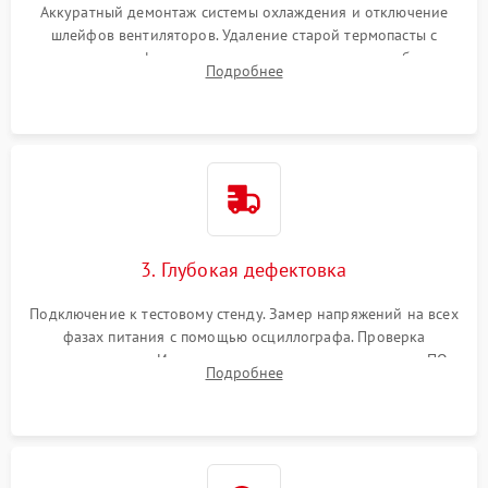
Аккуратный демонтаж системы охлаждения и отключение
шлейфов вентиляторов. Удаление старой термопасты с
кристалла графического чипа и термопрокладок с банок
Подробнее
памяти и зоны VRM. Очистка платы от пыли и окислов.
3. Глубокая дефектовка
Подключение к тестовому стенду. Замер напряжений на всех
фазах питания с помощью осциллографа. Проверка
инициализации. Использование специализированного ПО
Подробнее
MATS