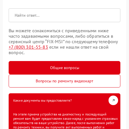
Вы можете ознакомиться с приведенными ниже
часто задаваемыми вопросами, либо обратиться в
сервисный центр “FIX-MSI” по следующему телефону
+7 (800) 301-55-83
если не нашли ответ на свой
вопрос.
Общие вопросы
Вопросы по ремонту видеокарт
Какие документы вы предоставляете?
На этапе приема устройства на диагностику и последующий
ремонт вам будет предоставлен заказ-наряд с указанием страховых
обязательств на ваше устройство. Далее, после выполнения работ
по ремонту техники, вы получите акт выполненных работ и