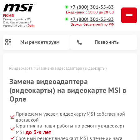
+7 (800) 301-55-83
Ежедневно, с 10:00 до 20:00
FIX-MSI
+7 (800) 301-55-83
Ремонт устройств MSI
Специализированный
Звонок бесплатный по РФ
cервисный центр г.
Орёл
Мы ремонтируем
Позвонить
 Орле
Видеокарта MSI замена видеоадаптера (видеокарты)
Замена видеоадаптера
(видеокарты) на видеокарте MSI в
Орле
Привезем и увезем видеокарту MSI собственной
доставкой
Гарантия на наши работы по ремонту видеокарт
до 3-х лет
MSI
Срочный ремонт видеокарт MSI в течении часа