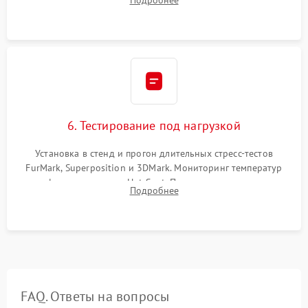
питания. Монтаж радиатора и бэкплейта, подключение и
проверка кулеров.
6. Тестирование под нагрузкой
Установка в стенд и прогон длительных стресс-тестов
FurMark, Superposition и 3DMark. Мониторинг температур
графического чипа и Hot Spot. Проверка на отсутствие
Подробнее
артефактов изображения, вылетов драйвера и зависаний.
FAQ. Ответы на вопросы