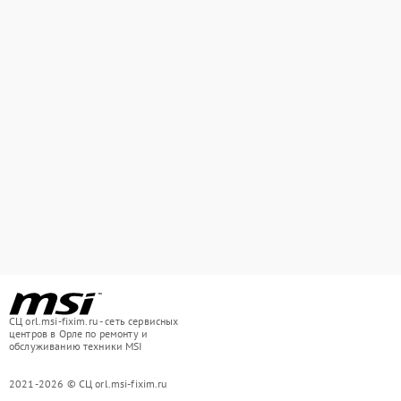
СЦ orl.msi-fixim.ru - сеть сервисных
центров в Орле по ремонту и
обслуживанию техники MSI
2021-2026 © СЦ orl.msi-fixim.ru