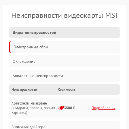
Неисправности видеокарты MSI
Виды неисправностей
Электронные сбои
Охлаждение
Аппаратные неисправности
Неисправности
Стоимость
Перегрев и термопроблемы
Артефакты на экране
Видео
(квадраты, полосы, рваная
3500 ₽
Подробнее →
картинка)
Программные ошибки
Зависания драйвера