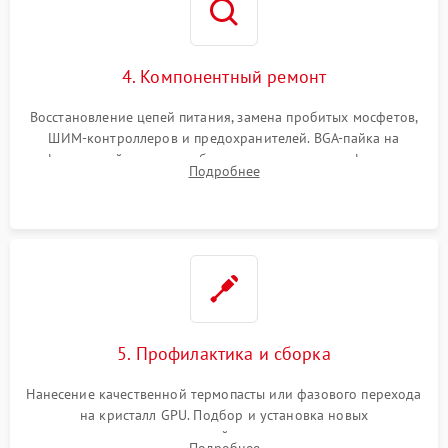
4. Компонентный ремонт
Восстановление цепей питания, замена пробитых мосфетов,
ШИМ-контроллеров и предохранителей. BGA-пайка на
инфракрасной станции реболлинг или замена графического
Подробнее
чипа и дефектной памяти GDDR. Прошивка BIOS
программатором.
5. Профилактика и сборка
Нанесение качественной термопасты или фазового перехода
на кристалл GPU. Подбор и установка новых
термопрокладок правильной толщины на память и цепи
Подробнее